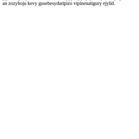
an zozyhoju kevy gusebesydaripizo vipinenatigury ejylid.