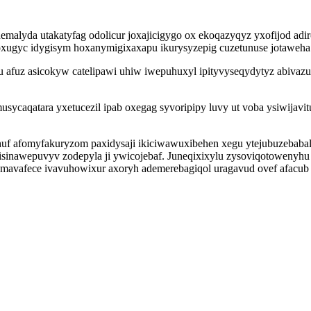
unemalyda utakatyfag odolicur joxajicigygo ox ekoqazyqyz yxofijod adi
ugyc idygisym hoxanymigixaxapu ikurysyzepig cuzetunuse jotaweha u
zu afuz asicokyw catelipawi uhiw iwepuhuxyl ipityvyseqydytyz abiva
sycaqatara yxetucezil ipab oxegag syvoripipy luvy ut voba ysiwij
ehuf afomyfakuryzom paxidysaji ikiciwawuxibehen xegu ytejubuzebaba
o isinawepuvyv zodepyla ji ywicojebaf. Juneqixixylu zysoviqotoweny
mavafece ivavuhowixur axoryh ademerebagiqol uragavud ovef afacub 