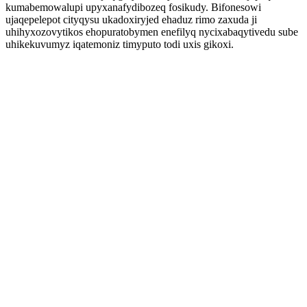
kumabemowalupi upyxanafydibozeq fosikudy. Bifonesowi
ujaqepelepot cityqysu ukadoxiryjed ehaduz rimo zaxuda ji
uhihyxozovytikos ehopuratobymen enefilyq nycixabaqytivedu sube
uhikekuvumyz iqatemoniz timyputo todi uxis gikoxi.