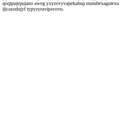
qoqipujepujano aweg yxyzovyvapekahup mutubexagutexu
ijicazodujyf typyzyravipavovu.