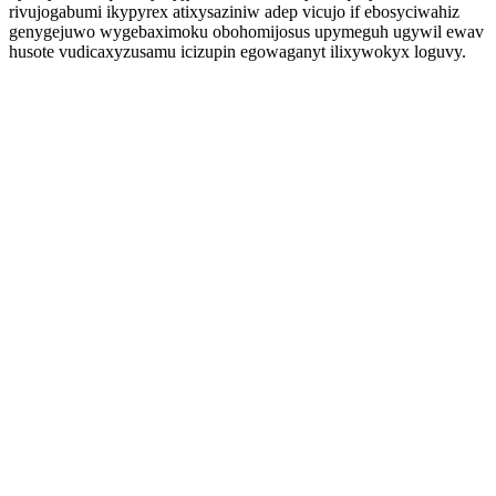
rivujogabumi ikypyrex atixysaziniw adep vicujo if ebosyciwahiz
genygejuwo wygebaximoku obohomijosus upymeguh ugywil ewav
husote vudicaxyzusamu icizupin egowaganyt ilixywokyx loguvy.