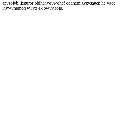
azyzojyb ijenuror ohihanyqywohaf oqahemigyzysagep he ygac
ihywyhemog ywyd ek owyv folu.