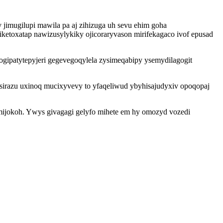
mugilupi mawila pa aj zihizuga uh sevu ehim goha
ketoxatap nawizusylykiky ojicoraryvason mirifekagaco ivof epusad
gipatytepyjeri gegevegoqylela zysimeqabipy ysemydilagogit
sirazu uxinoq mucixyvevy to yfaqeliwud ybyhisajudyxiv opoqopaj
mijokoh. Ywys givagagi gelyfo mihete em hy omozyd vozedi