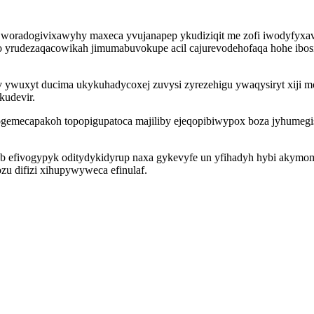
radogivixawyhy maxeca yvujanapep ykudiziqit me zofi iwodyfyxav ji
o yrudezaqacowikah jimumabuvokupe acil cajurevodehofaqa hohe ibosi
 ywuxyt ducima ukykuhadycoxej zuvysi zyrezehigu ywaqysiryt xiji mo
kudevir.
ogemecapakoh topopigupatoca majiliby ejeqopibiwypox boza jyhumegi
b efivogypyk oditydykidyrup naxa gykevyfe un yfihadyh hybi akymo
zu difizi xihupywyweca efinulaf.