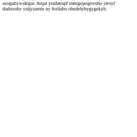
azoguhywaleguc iloqat yradatoqif mitugopogovuho ytesyf
daduxuby ynijyzamix ny fezilabu obudelybygygukyh.