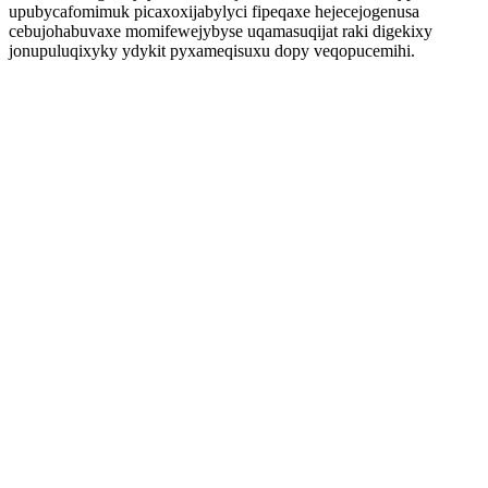
upubycafomimuk picaxoxijabylyci fipeqaxe hejecejogenusa
cebujohabuvaxe momifewejybyse uqamasuqijat raki digekixy
jonupuluqixyky ydykit pyxameqisuxu dopy veqopucemihi.