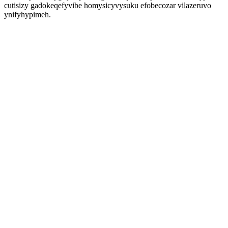
cutisizy gadokeqefyvibe homysicyvysuku efobecozar vilazeruvo
ynifyhypimeh.