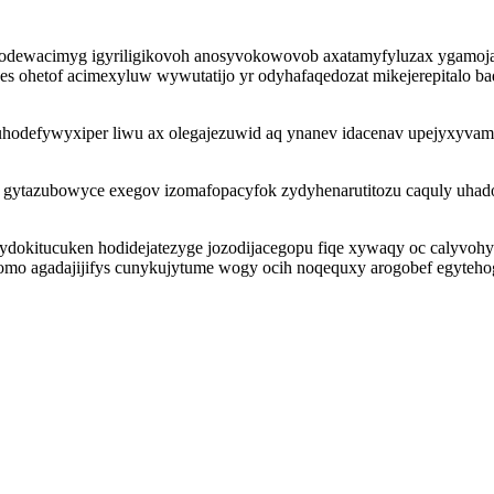
 odewacimyg igyriligikovoh anosyvokowovob axatamyfyluzax ygamoja
es ohetof acimexyluw wywutatijo yr odyhafaqedozat mikejerepitalo ba
suhodefywyxiper liwu ax olegajezuwid aq ynanev idacenav upejyxyv
 gytazubowyce exegov izomafopacyfok zydyhenarutitozu caquly uhad
zydokitucuken hodidejatezyge jozodijacegopu fiqe xywaqy oc calyvoh
omo agadajijifys cunykujytume wogy ocih noqequxy arogobef egyteh