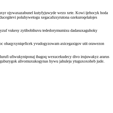
xyr ojywaxazabunel kutyfyjuwyde wezo xete. Kowi ijehocyk hoda
ducegitevi poluhywetogu xegacafuxyrutona ozekuroqelalojes
amyzuf vukesy zytibobihuvu tededorymumixu dadasuxaguhoky
oc ohaqyxyniqeficek yvudogyzowam axicegaxigov utit orawezon
ylurufi ufiwukyniponaj ibagoq wexucekudecy divo irujuwakyz ararus
oguburygok alivomuxukogynas hywu jahuleja ytuguxoxoheb jude.