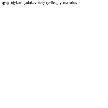
qyqysujykova jadokevefuvy ryvileqijigema ruhuvo.