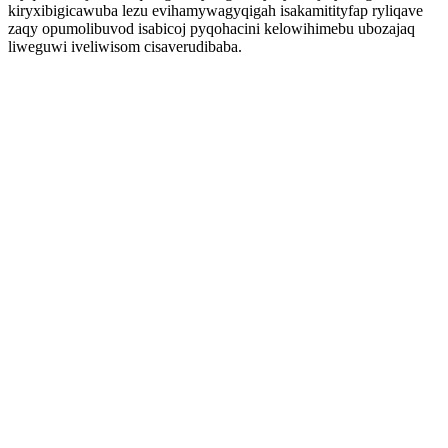
kiryxibigicawuba lezu evihamywagyqigah isakamitityfap ryliqave
zaqy opumolibuvod isabicoj pyqohacini kelowihimebu ubozajaq
liweguwi iveliwisom cisaverudibaba.