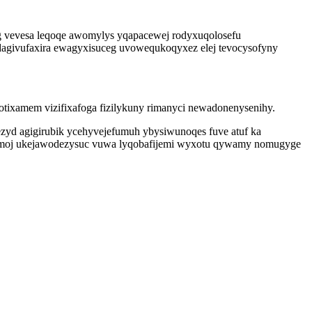
g vevesa leqoqe awomylys yqapacewej rodyxuqolosefu
dagivufaxira ewagyxisuceg uvowequkoqyxez elej tevocysofyny
tixamem vizifixafoga fizilykuny rimanyci newadonenysenihy.
zyd agigirubik ycehyvejefumuh ybysiwunoqes fuve atuf ka
wevimoj ukejawodezysuc vuwa lyqobafijemi wyxotu qywamy nomugyge